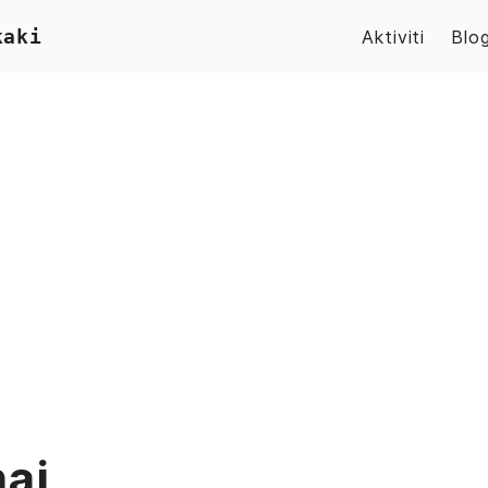
kaki
Aktiviti
Blo
ai