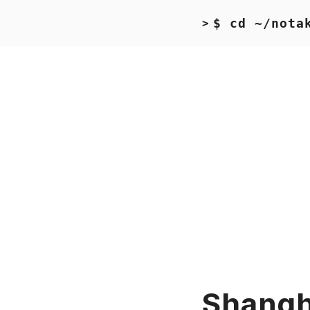
$ cd ~/nota
>
Shangh